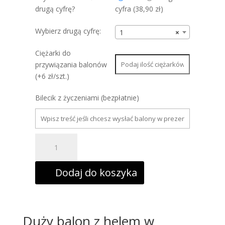
drugą cyfrę?
cyfra (
38,90
zł
)
Wybierz drugą cyfrę:
1
×
Ciężarki do
przywiązania balonów
(+6 zł/szt.)
Bilecik z życzeniami (bezpłatnie)
ilość
Balon
foliowy
cyfra
5
Dodaj do koszyka
z
helem,
białym,
86cm
Duży balon z helem w