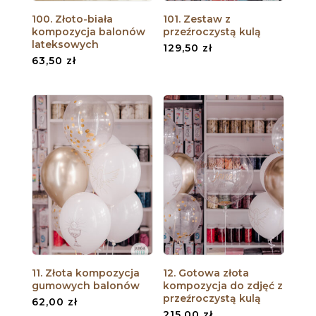
100. Złoto-biała
101. Zestaw z
kompozycja balonów
przeźroczystą kulą
lateksowych
129,50
zł
63,50
zł
11. Złota kompozycja
12. Gotowa złota
gumowych balonów
kompozycja do zdjęć z
przeźroczystą kulą
62,00
zł
215,00
zł