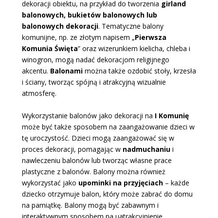
dekoracji obiektu, na przykład do tworzenia
girland
balonowych, bukietów balonowych lub
balonowych dekoracji
. Tematyczne balony
komunijne, np. ze złotym napisem „
Pierwsza
Komunia Święta
” oraz wizerunkiem kielicha, chleba i
winogron, mogą nadać dekoracjom religijnego
akcentu.
Balonami
można także ozdobić stoły, krzesła
i ściany, tworząc spójną i atrakcyjną wizualnie
atmosferę.
Wykorzystanie balonów jako dekoracji na
I Komunię
może być także sposobem na zaangażowanie dzieci w
tę uroczystość. Dzieci mogą zaangażować się w
proces dekoracji, pomagając w
nadmuchaniu
i
nawleczeniu balonów lub tworząc własne prace
plastyczne z balonów. Balony można również
wykorzystać jako
upominki na przyjęciach
– każde
dziecko otrzymuje balon, który może zabrać do domu
na pamiątkę. Balony mogą być zabawnym i
interaktywnym sposobem na uatrakcyjnienie