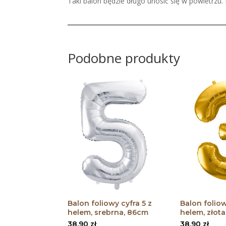
Taki balon będzie długo unosić się w powietrzu
Podobne produkty
Balon foliowy cyfra 5 z
Balon foliow
helem, srebrna, 86cm
helem, złot
38,90
zł
38,90
zł