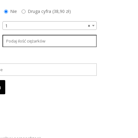
Nie
Druga cyfra (
38,90
zł
)
1
×
a