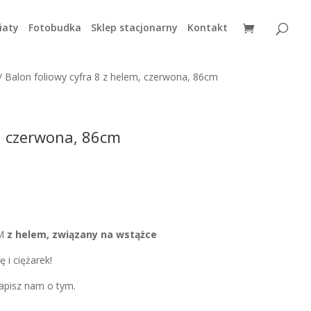
iaty
Fotobudka
Sklep stacjonarny
Kontakt
/ Balon foliowy cyfra 8 z helem, czerwona, 86cm
m, czerwona, 86cm
EM
z helem, związany na wstążce
 i ciężarek!
 napisz nam o tym.