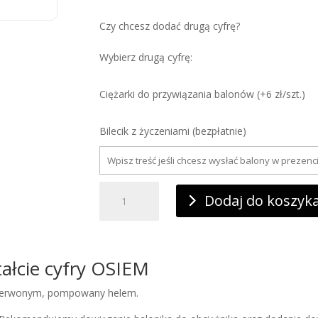
Czy chcesz dodać drugą cyfrę?
Wybierz drugą cyfrę:
Ciężarki do przywiązania balonów (+6 zł/szt.)
Bilecik z życzeniami (bezpłatnie)
ilość
Balon
Dodaj do koszyk
foliowy
cyfra
8
z
helem,
czerwona,
ałcie cyfry OSIEM
86cm
e czerwonym, pompowany helem.