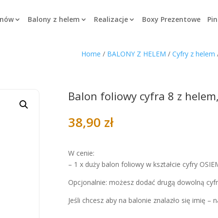
onów
Balony z helem
Realizacje
Boxy Prezentowe
Pin
Home
/
BALONY Z HELEM
/
Cyfry z helem
Balon foliowy cyfra 8 z hele
38,90
zł
W cenie:
– 1 x duży balon foliowy w kształcie cyfry OSI
Opcjonalnie: możesz dodać drugą dowolną cyfrę
Jeśli chcesz aby na balonie znalazło się imię –