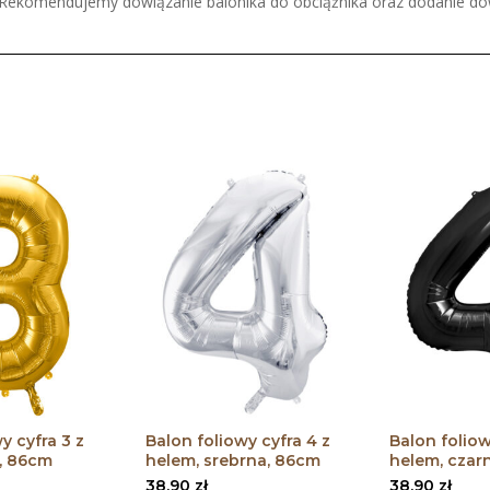
. Rekomendujemy dowiązanie balonika do obciążnika oraz dodanie dow
y cyfra 3 z
Balon foliowy cyfra 4 z
Balon foliow
a, 86cm
helem, srebrna, 86cm
helem, czar
38,90
zł
38,90
zł