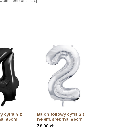
olnej personalizacji
y cyfra 4 z
Balon foliowy cyfra 2 z
na, 86cm
helem, srebrna, 86cm
38,90
zł