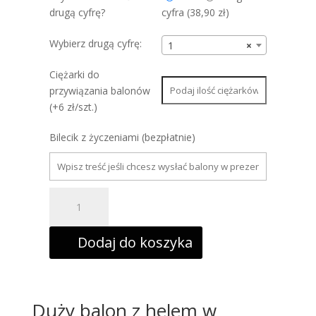
drugą cyfrę?
cyfra (
38,90
zł
)
Wybierz drugą cyfrę:
1
×
Ciężarki do
przywiązania balonów
(+6 zł/szt.)
Bilecik z życzeniami (bezpłatnie)
ilość
Balon
foliowy
cyfra
9
Dodaj do koszyka
z
helem,
błękitnym,
86cm
Duży balon z helem w