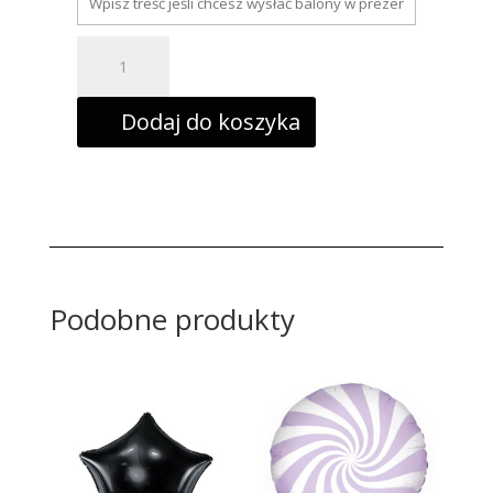
ilość
Balon
foliowy
gwiazdka,
45cm,
Dodaj do koszyka
srebrna
Podobne produkty