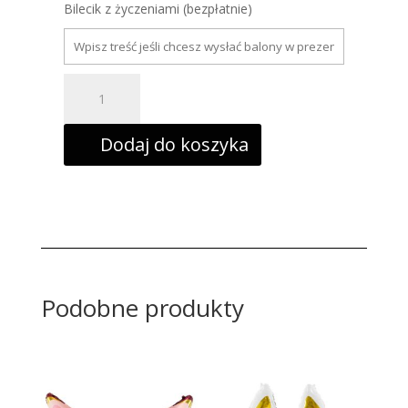
Bilecik z życzeniami (bezpłatnie)
ilość
Balon
foliowy
Kotek
głowa
Dodaj do koszyka
54x57cm
Podobne produkty