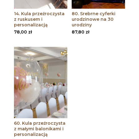
14. Kula przeźroczysta
80. Srebrne cyferki
z ruskusem i
urodzinowe na 30
personalizacją
urodziny
78,00
zł
87,80
zł
60. Kula przeźroczysta
z małymi balonikami i
personalizacją