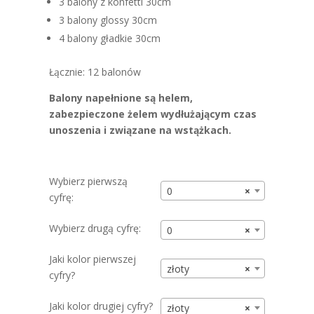
3 balony z konfetti 30cm
3 balony glossy 30cm
4 balony gładkie 30cm
Łącznie: 12 balonów
Balony napełnione są helem,
zabezpieczone żelem wydłużającym czas
unoszenia i związane na wstążkach.
Wybierz pierwszą
0
×
cyfrę:
Wybierz drugą cyfrę:
0
×
Jaki kolor pierwszej
złoty
×
cyfry?
Jaki kolor drugiej cyfry?
złoty
×