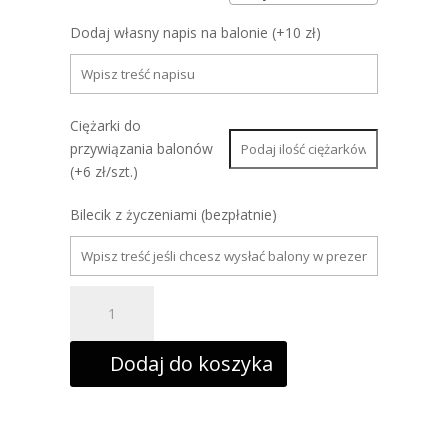
Dodaj własny napis na balonie (+10 zł)
Ciężarki do
przywiązania balonów
(+6 zł/szt.)
Bilecik z życzeniami (bezpłatnie)
ilość
67.
Cyferki
urodzinowe
w
Dodaj do koszyka
bukiecie
z
balonami
lateksowymi