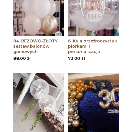
84. BEŻOWO-ZŁOTY
6. Kula przeźroczysta z
zestaw balonów
piórkami i
gumowych
personalizacją
88,00
zł
73,00
zł