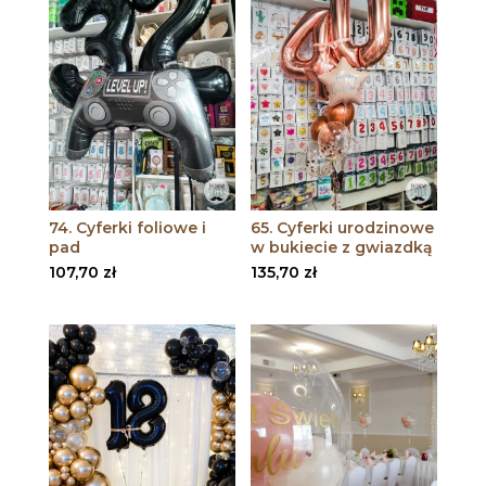
74. Cyferki foliowe i
65. Cyferki urodzinowe
pad
w bukiecie z gwiazdką
107,70
zł
135,70
zł