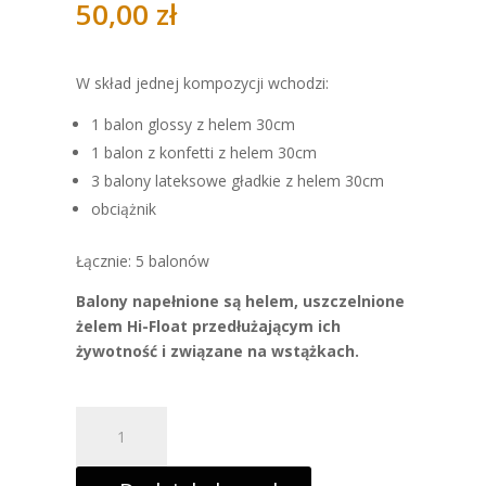
50,00
zł
W skład jednej kompozycji wchodzi:
1 balon glossy z helem 30cm
1 balon z konfetti z helem 30cm
3 balony lateksowe gładkie z helem 30cm
obciążnik
Łącznie: 5 balonów
Balony napełnione są helem, uszczelnione
żelem Hi-Float przedłużającym ich
żywotność i związane na wstążkach.
ilość
70.
Bukiety
balonowe
na