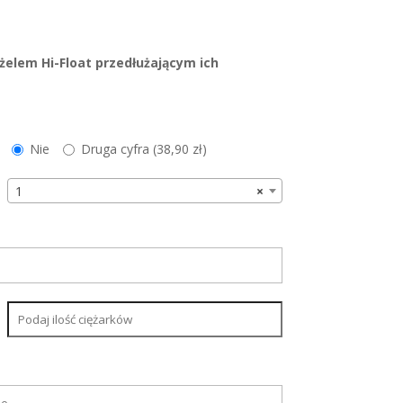
żelem Hi-Float przedłużającym ich
Nie
Druga cyfra (
38,90
zł
)
1
×