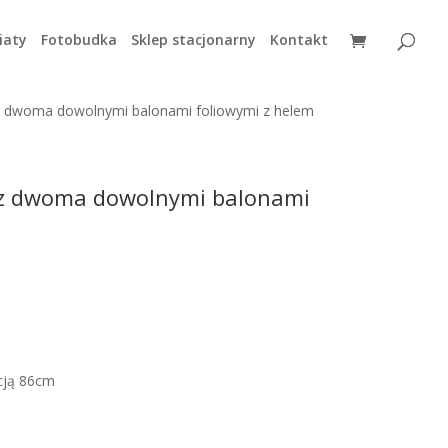
iaty
Fotobudka
Sklep stacjonarny
Kontakt
 z dwoma dowolnymi balonami foliowymi z helem
a z dwoma dowolnymi balonami
acją 86cm