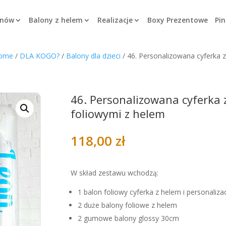
onów
Balony z helem
Realizacje
Boxy Prezentowe
Pin
ome
/
DLA KOGO?
/
Balony dla dzieci
/ 46. Personalizowana cyferka
46. Personalizowana cyferk
foliowymi z helem
118,00
zł
W skład zestawu wchodzą:
1 balon foliowy cyferka z helem i personaliz
2 duże balony foliowe z helem
2 gumowe balony glossy 30cm