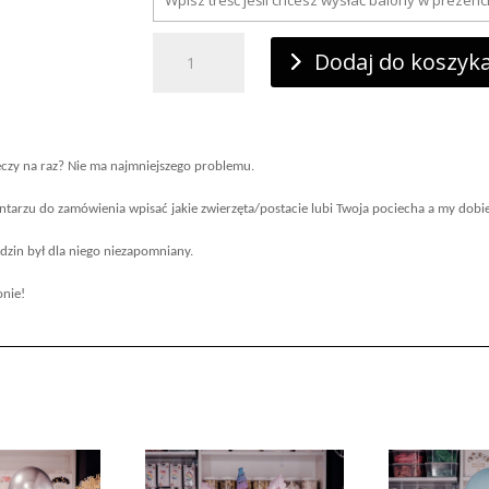
ilość
46.
Dodaj do koszyk
Personalizowana
cyferka
z
dwoma
dowolnymi
balonami
foliowymi
eczy na raz? Nie ma najmniejszego problemu.
z
helem
tarzu do zamówienia wpisać jakie zwierzęta/postacie lubi Twoja pociecha a my dobi
zin był dla niego niezapomniany.
onie!