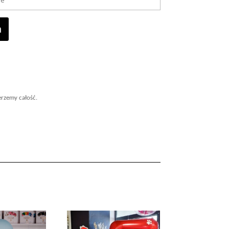
a
erzemy całość.