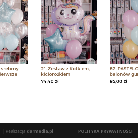
o-srebrny
21. Zestaw z Kotkiem,
82. PASTEL
ierwsze
kiciorożkiem
balonów g
74,40
zł
85,00
zł
 | Realizacja
darmedia.pl
POLITYKA PRYWATNOŚCI
|