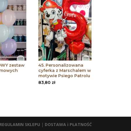
OWY zestaw
45. Personalizowana
umowych
cyferka z Marschalem w
motywie Psiego Patrolu
83,80
zł
REGULAMIN SKLEPU
|
DOSTAWA i PŁATNOŚĆ