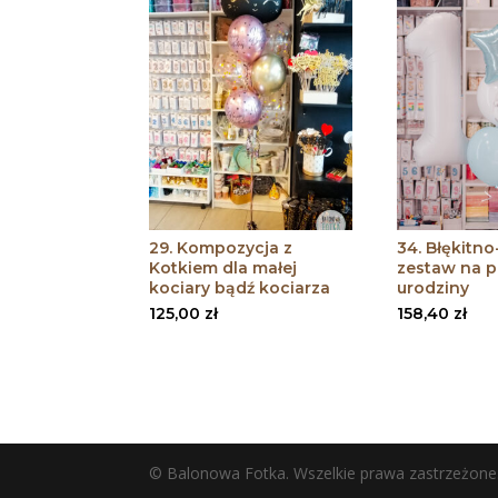
29. Kompozycja z
34. Błękitn
Kotkiem dla małej
zestaw na p
kociary bądź kociarza
urodziny
125,00
zł
158,40
zł
© Balonowa Fotka. Wszelkie prawa zastrzeżone.