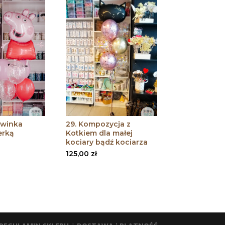
świnka
29. Kompozycja z
erką
Kotkiem dla małej
kociary bądź kociarza
125,00
zł