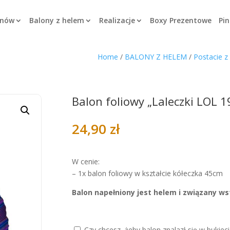
onów
Balony z helem
Realizacje
Boxy Prezentowe
Pin
Home
/
BALONY Z HELEM
/
Postacie z
Balon foliowy „Laleczki LOL 
24,90
zł
W cenie:
– 1x balon foliowy w kształcie kółeczka 45cm
Balon napełniony jest helem i związany ws
Czy chcesz, żeby balon znalazł się w bukieci