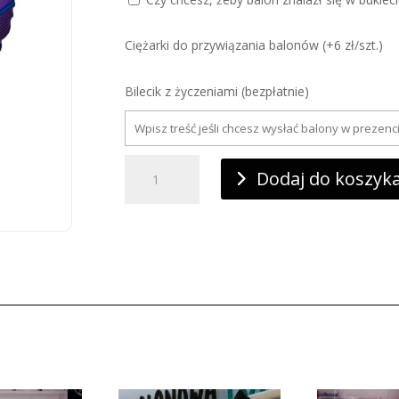
Ciężarki do przywiązania balonów (+6 zł/szt.)
Bilecik z życzeniami (bezpłatnie)
ilość
Balon
Dodaj do koszyk
foliowy
„Laleczki
LOL
1993”,
45cm