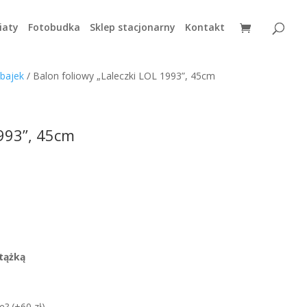
iaty
Fotobudka
Sklep stacjonarny
Kontakt
 bajek
/ Balon foliowy „Laleczki LOL 1993”, 45cm
1993”, 45cm
tążką
e? (+60 zł)