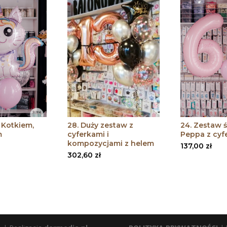
 Kotkiem,
28. Duży zestaw z
24. Zestaw 
m
cyferkami i
Peppa z cyf
kompozycjami z helem
137,00
zł
302,60
zł