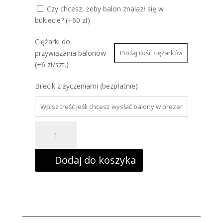
Czy chcesz, żeby balon znalazł się w
bukiecie? (+60 zł)
Ciężarki do
przywiązania balonów
(+6 zł/szt.)
Bilecik z życzeniami (bezpłatnie)
ilość
Balon
foliowy
pociąg
zielony,
Dodaj do koszyka
ciuchcia,
lokomotywa
70x80cm