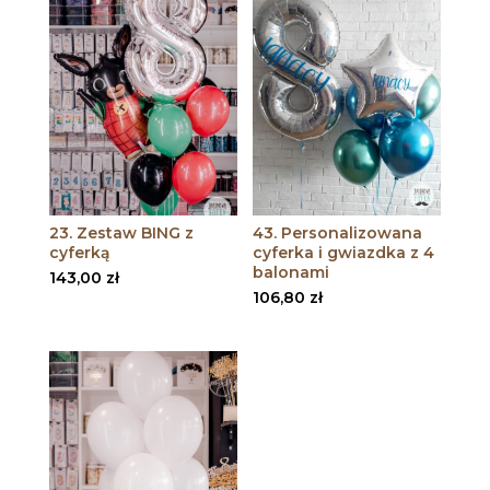
23. Zestaw BING z
43. Personalizowana
cyferką
cyferka i gwiazdka z 4
balonami
143,00
zł
106,80
zł