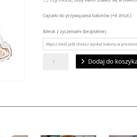
Ciężarki do przywiązania balonów (+6 zł/szt.)
Bilecik z życzeniami (bezpłatnie)
ilość
Balon
Dodaj do koszyk
foliowy
SKY
Psi
Patol,Skye,
Paw
Patrol
75X58cm