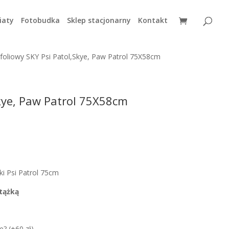
iaty
Fotobudka
Sklep stacjonarny
Kontakt
foliowy SKY Psi Patol,Skye, Paw Patrol 75X58cm
Skye, Paw Patrol 75X58cm
ki Psi Patrol 75cm
tążką
e? (+60 zł)