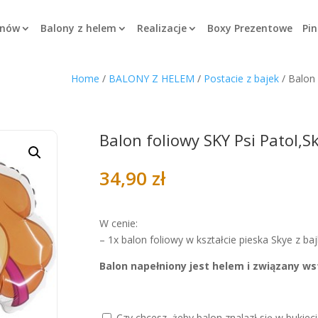
onów
Balony z helem
Realizacje
Boxy Prezentowe
Pin
Home
/
BALONY Z HELEM
/
Postacie z bajek
/ Balon 
Balon foliowy SKY Psi Patol,
34,90
zł
W cenie:
– 1x balon foliowy w kształcie pieska Skye z baj
Balon napełniony jest helem i związany ws
Czy chcesz, żeby balon znalazł się w bukieci