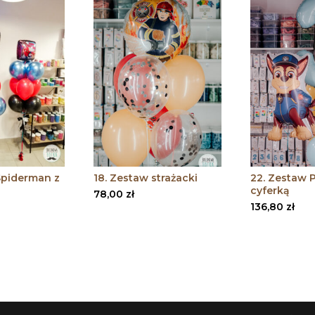
Spiderman z
18. Zestaw strażacki
22. Zestaw P
cyferką
78,00
zł
136,80
zł