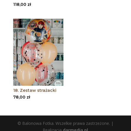
118,00
zł
18. Zestaw strażacki
78,00
zł
© Balonowa Fotka. Wszelkie prawa zastrzeżone. |
Realizacja
darmedia.pl