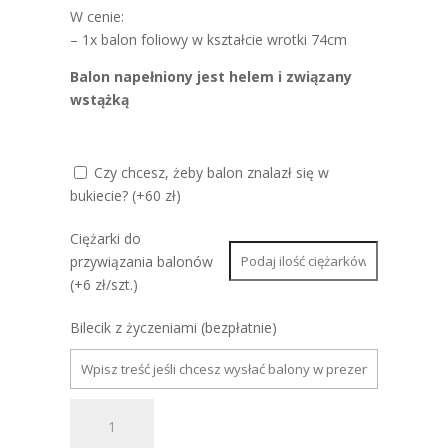
W cenie:
– 1x balon foliowy w kształcie wrotki 74cm
Balon napełniony jest helem i związany
wstążką
Czy chcesz, żeby balon znalazł się w
bukiecie? (+60 zł)
Ciężarki do
przywiązania balonów
(+6 zł/szt.)
Bilecik z życzeniami (bezpłatnie)
ilość
Balon
foliowy
Wrotka,