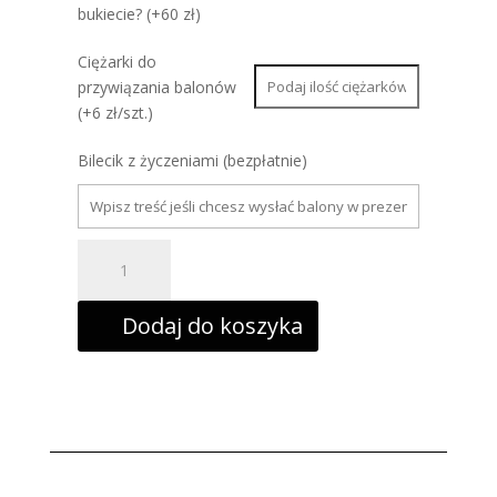
bukiecie? (+60 zł)
Ciężarki do
przywiązania balonów
(+6 zł/szt.)
Bilecik z życzeniami (bezpłatnie)
ilość
Balon
foliowy
„Zwierzątka
Happy
Dodaj do koszyka
Birthday”,
45cm