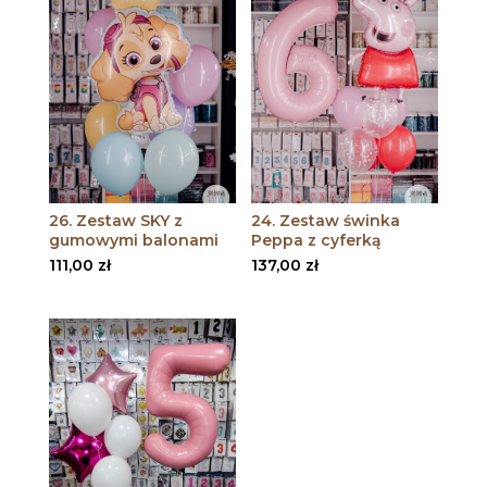
26. Zestaw SKY z
24. Zestaw świnka
gumowymi balonami
Peppa z cyferką
111,00
zł
137,00
zł