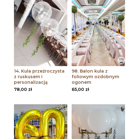
14. Kula przeźroczysta
98. Balon kula z
z ruskusem i
foliowym ozdobnym
personalizacją
ogonem
78,00
zł
65,00
zł