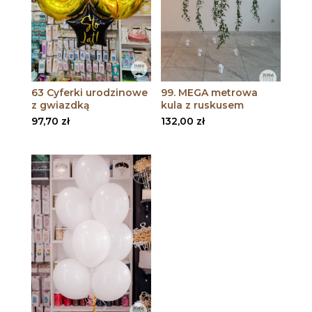
63 Cyferki urodzinowe
99. MEGA metrowa
z gwiazdką
kula z ruskusem
97,70
zł
132,00
zł