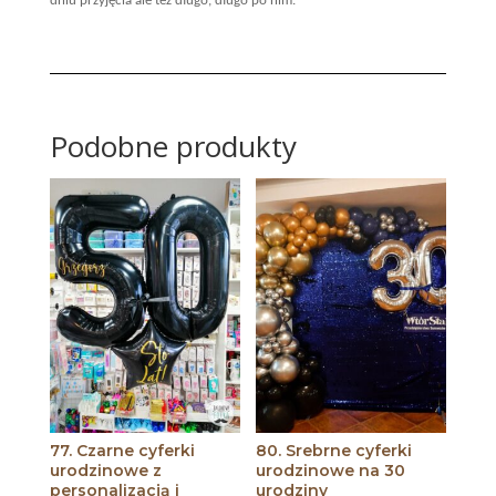
dniu przyjęcia ale też długo, długo po nim.
Podobne produkty
77. Czarne cyferki
80. Srebrne cyferki
urodzinowe z
urodzinowe na 30
personalizacją i
urodziny