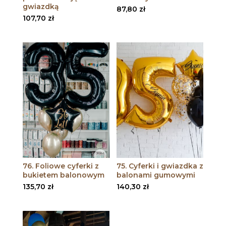
gwiazdką
87,80
zł
107,70
zł
76. Foliowe cyferki z
75. Cyferki i gwiazdka z
bukietem balonowym
balonami gumowymi
135,70
zł
140,30
zł