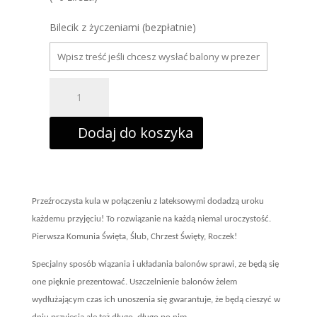
Bilecik z życzeniami (bezpłatnie)
ilość
95.
Zestaw
różowo-
biały
Dodaj do koszyka
z
przeźroczystą
kulą
Przeźroczysta kula w połączeniu z lateksowymi dodadzą uroku
każdemu przyjęciu! To rozwiązanie na każdą niemal uroczystość.
Pierwsza Komunia Święta, Ślub, Chrzest Święty, Roczek!
Specjalny sposób wiązania i układania balonów sprawi, ze będą się
one pięknie prezentować. Uszczelnienie balonów żelem
wydłużającym czas ich unoszenia się gwarantuje, że będą cieszyć w