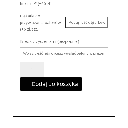
bukiecie? (+60 zł)
Ciężarki do
przywiązania balonów
(+6 zł/szt.)
Bilecik z życzeniami (bezpłatnie)
ilość
Balon
foliowy
serce,
45cm,
Dodaj do koszyka
jasny
róż