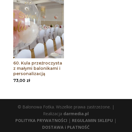
60. Kula przeźroczysta
z małymi balonikami i
personalizacją
73,00
zł
© Balonowa Fotka. Wszelkie prawa zastrzeżone. |
Realizacja
darmedia.pl
POLITYKA PRYWATNOŚCI
|
REGULAMIN SKLEPU
|
DOSTAWA i PŁATNOŚĆ