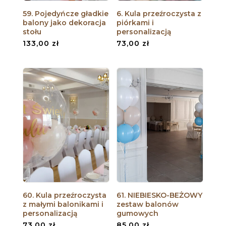
59. Pojedyńcze gładkie
6. Kula przeźroczysta z
balony jako dekoracja
piórkami i
stołu
personalizacją
133,00
zł
73,00
zł
60. Kula przeźroczysta
61. NIEBIESKO-BEŻOWY
z małymi balonikami i
zestaw balonów
personalizacją
gumowych
73,00
zł
85,00
zł