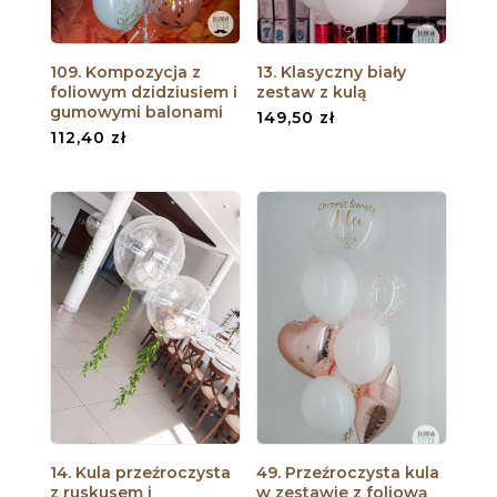
109. Kompozycja z
13. Klasyczny biały
foliowym dzidziusiem i
zestaw z kulą
gumowymi balonami
149,50
zł
112,40
zł
14. Kula przeźroczysta
49. Przeźroczysta kula
z ruskusem i
w zestawie z foliową