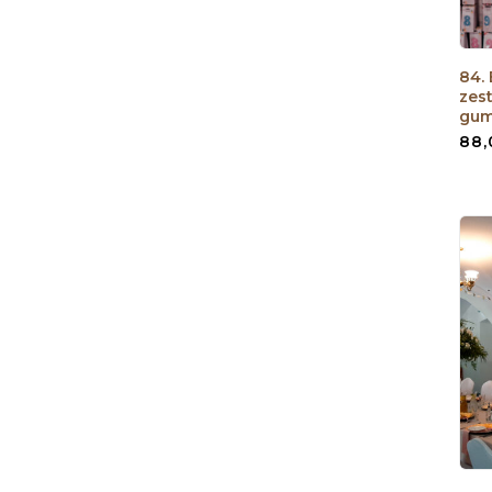
84.
zes
gu
88