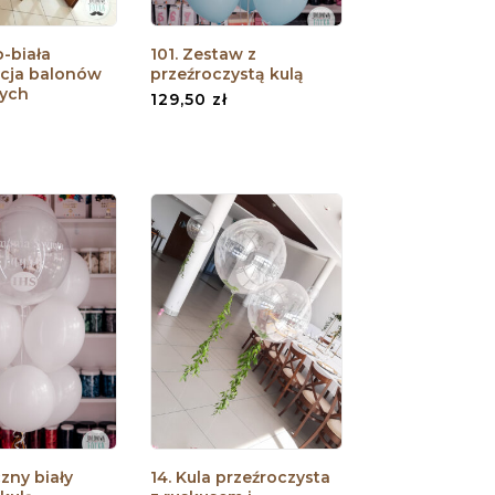
o-biała
101. Zestaw z
cja balonów
przeźroczystą kulą
wych
129,50
zł
czny biały
14. Kula przeźroczysta