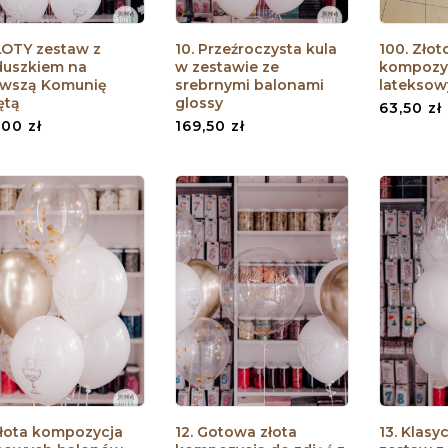
ZŁOTY zestaw z
10. Przeźroczysta kula
100. Złot
duszkiem na
w zestawie ze
kompozy
rwszą Komunię
srebrnymi balonami
latekso
ętą
glossy
63,50
zł
,00
zł
169,50
zł
 Złota kompozycja
12. Gotowa złota
13. Klasy