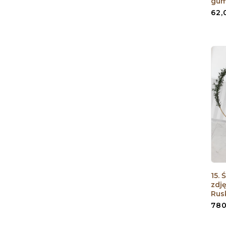
gum
62
15. 
zdj
Rus
78