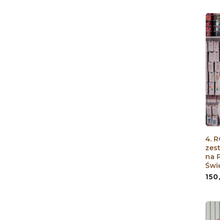
4. 
zes
na 
Świ
150