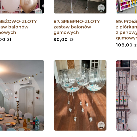
 BEŻOWO-ZŁOTY
87. SREBRNO-ZŁOTY
89. Przeź
taw balonów
zestaw balonów
z piórka
mowych
gumowych
z perłow
gumowy
,00
zł
90,00
zł
108,00
z