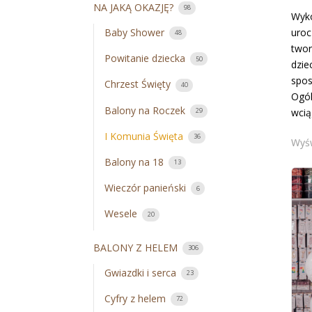
NA JAKĄ OKAZJĘ?
98
Wyko
uroc
Baby Shower
48
twor
Powitanie dziecka
50
dzie
spos
Chrzest Święty
40
Ogól
Balony na Roczek
wcią
29
I Komunia Święta
36
Wyśw
Balony na 18
13
Wieczór panieński
6
Wesele
20
BALONY Z HELEM
306
Gwiazdki i serca
23
Cyfry z helem
72