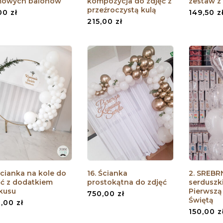
owych balonów
kompozycja do zdjęć z
zestaw z
przeźroczystą kulą
,00
zł
149,50
z
215,00
zł
Ścianka na kole do
16. Ścianka
2. SREBR
ęć z dodatkiem
prostokątna do zdjęć
serduszk
kusu
Pierwszą
750,00
zł
Świętą
0,00
zł
150,00
z