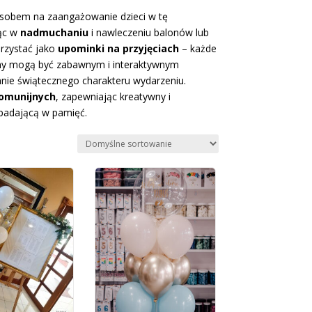
sobem na zaangażowanie dzieci w tę
jąc w
nadmuchaniu
i nawleczeniu balonów lub
rzystać jako
upominki na przyjęciach
– każde
ony mogą być zabawnym i interaktywnym
anie świątecznego charakteru wydarzeniu.
komunijnych
, zapewniając kreatywny i
apadającą w pamięć.