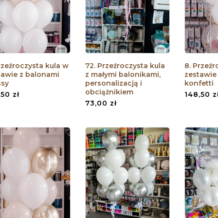
rzeźroczysta kula w
72. Przeźroczysta kula
8. Przeźr
tawie z balonami
z małymi balonikami,
zestawie
ssy
personalizacją i
konfetti
obciążnikiem
,50
zł
148,50
z
73,00
zł