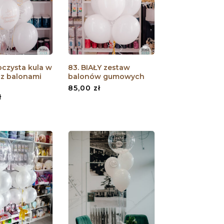
oczysta kula w
83. BIAŁY zestaw
 z balonami
balonów gumowych
85,00
zł
ł