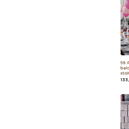
59.
bal
stoł
133