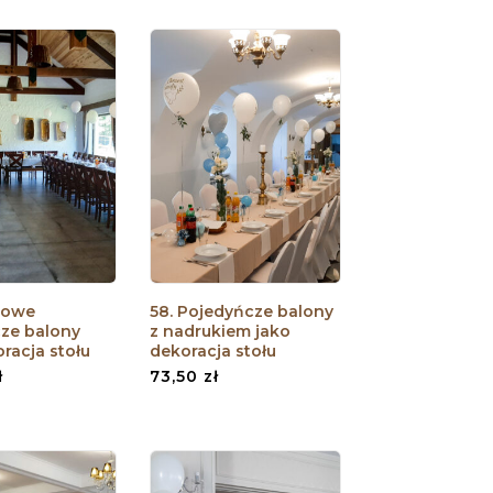
elowe
58. Pojedyńcze balony
ze balony
z nadrukiem jako
racja stołu
dekoracja stołu
ł
73,50
zł