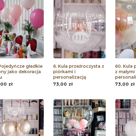
 Pojedyńcze gładkie
6. Kula przeźroczysta z
60. Kula 
ony jako dekoracja
piórkami i
z małymi 
u
personalizacją
personal
,00
zł
73,00
zł
73,00
zł