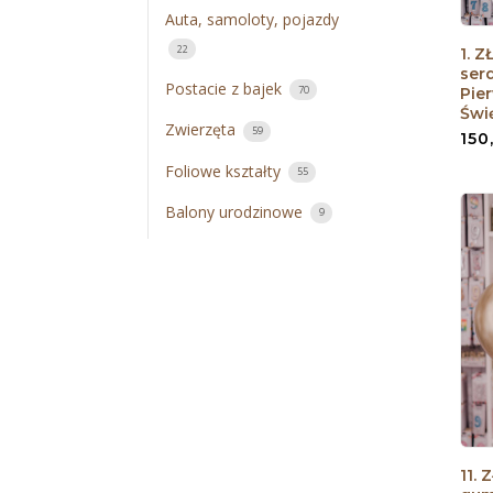
Auta, samoloty, pojazdy
22
1. 
ser
Postacie z bajek
70
Pie
Świ
Zwierzęta
59
150
Foliowe kształty
55
Balony urodzinowe
9
11.