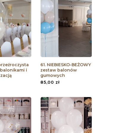
przeźroczysta
61. NIEBIESKO-BEŻOWY
balonikami i
zestaw balonów
izacją
gumowych
85,00
zł