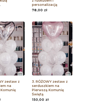
 kulą
z ruskusem i
personalizacją
ł
78,00
zł
NY zestaw z
3. RÓŻOWY zestaw z
iem na
serduszkiem na
 Komunię
Pierwszą Komunię
Świętą
ł
150,00
zł