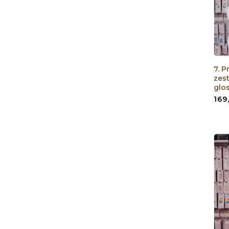
7. P
zes
glo
169