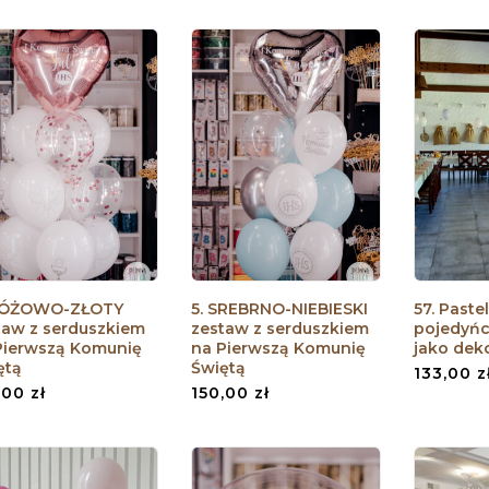
RÓŻOWO-ZŁOTY
5. SREBRNO-NIEBIESKI
57. Past
taw z serduszkiem
zestaw z serduszkiem
pojedyńc
Pierwszą Komunię
na Pierwszą Komunię
jako deko
ętą
Świętą
133,00
z
,00
zł
150,00
zł