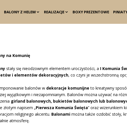
BALONY Z HELEM
REALIZACJE
BOXY PREZENTOWE
PINIAT
ony na Komunię
ony
stały się nieodzownym elementem uroczystości, a
I Komunia Św
ietów i elementów dekoracyjnych
, co czyni je wszechstronną opcj
mponowanie balonów w
dekoracje komunijne
to kreatywny sposób
ziej wyjątkowym i niezapomnianym. Balonów można używać na różne 
rzenia
girland balonowych, bukietów balonowych lub balonowyc
ze złotym napisem „
Pierwsza Komunia Święta
” oraz wizerunkiem k
racjom religijnego akcentu.
Balonami
można także ozdobić stoły, krz
alnie atmosferę.