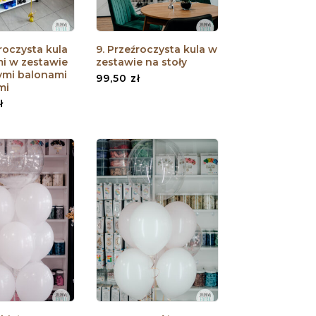
roczysta kula
9. Przeźroczysta kula w
mi w zestawie
zestawie na stoły
ymi balonami
99,50
zł
mi
ł