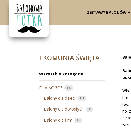
ZESTAWY BALONÓW
I KOMUNIA ŚWIĘTA
Bal
Bal
Wszystkie kategorie
buk
DLA KOGO?
199
Wko
bard
Balony dla dzieci
141
two
Balony dla dorosłych
70
np. 
deko
Balony dla firm
15
wizu